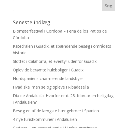
Seneste indlæg
Blomsterfestival i Cordoba – Feria de los Patios de
Córdoba
Katedralen i Guadix, et spændende besøg i områdets
historie
Slottet i Calahorra, et eventyr udenfor Guadix
Oplev de berømte huleboliger i Guadix
Nordspaniens charmerende landsbyer
Hvad skal man se og opleve i Ribadesella
Dia de Andalucía. Hvorfor er d. 28. februar en helligdag
i Andalusien?
Besøg en af de længste hængebroer i Spanien
4 nye turistkommuner i Andalusien
Cartaya – en overset perle i Huelva-provinsen