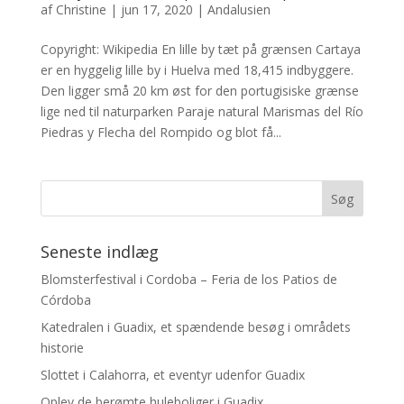
af
Christine
|
jun 17, 2020
|
Andalusien
Copyright: Wikipedia En lille by tæt på grænsen Cartaya
er en hyggelig lille by i Huelva med 18,415 indbyggere.
Den ligger små 20 km øst for den portugisiske grænse
lige ned til naturparken Paraje natural Marismas del Río
Piedras y Flecha del Rompido og blot få...
Seneste indlæg
Blomsterfestival i Cordoba – Feria de los Patios de
Córdoba
Katedralen i Guadix, et spændende besøg i områdets
historie
Slottet i Calahorra, et eventyr udenfor Guadix
Oplev de berømte huleboliger i Guadix