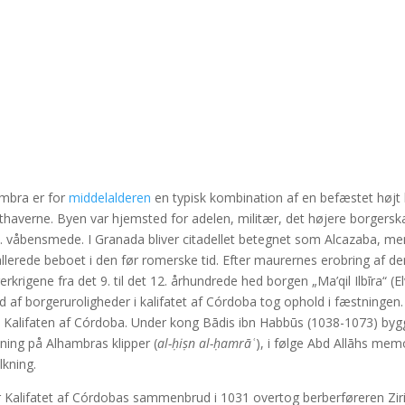
mbra er for
middelalderen
en typisk kombination af en befæstet højt
haverne. Byen var hjemsted for adelen, militær, det højere borger
s. våbensmede. I Granada bliver citadellet betegnet som Alcazaba, m
allerede beboet i den før romerske tid. Efter maurernes erobring af d
erkrigene fra det 9. til det 12. århundrede hed borgen „Ma’qil Ilbīra“
d af borgeruroligheder i kalifatet af Córdoba tog ophold i fæstningen.
Kalifaten af Córdoba. Under kong Bādis ibn Habbūs (1038-1073) bygge
ning på Alhambras klipper (
al-ḥiṣn al-ḥamrāʿ
), i følge Abd Allāhs mem
lkning.
r Kalifatet af Córdobas sammenbrud i 1031 overtog berberføreren Zir