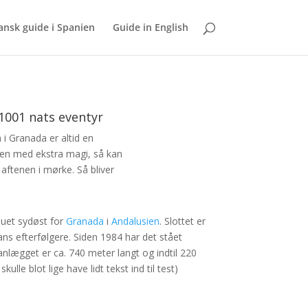
dansk guide i Spanien
Guide in English
1001 nats eventyr
i Granada er altid en
sen med ekstra magi, så kan
ftenen i mørke. Så bliver
teauet sydøst for
Granada
i
Andalusien
. Slottet er
ns efterfølgere. Siden 1984 har det stået
anlægget er ca. 740 meter langt og indtil 220
kulle blot lige have lidt tekst ind til test)