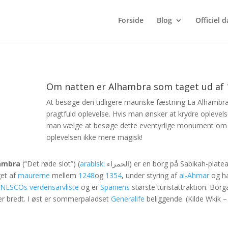
Forside
Blog
Officiel 
Om natten er Alhambra som taget ud af 
At besøge den tidligere mauriske fæstning La Alhambra 
pragtfuld oplevelse. Hvis man ønsker at krydre oplevel
man vælge at besøge dette eventyrlige monument om a
oplevelsen ikke mere magisk!
ambra
(“Det røde slot”) (
arabisk:
الحمراء) er en borg på Sabikah-pla
et af
maurerne
mellem
1248
og
1354
, under styring af
al-Ahmar
og ha
NESCOs
verdensarvliste
og er
Spaniens
største turistattraktion. Borg
r bredt. I øst er sommerpaladset
Generalife
beliggende. (Kilde Wkik – s