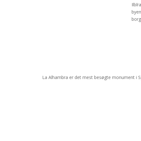
Ilbī
byen
borg
La Alhambra er det mest besøgte monument i Span