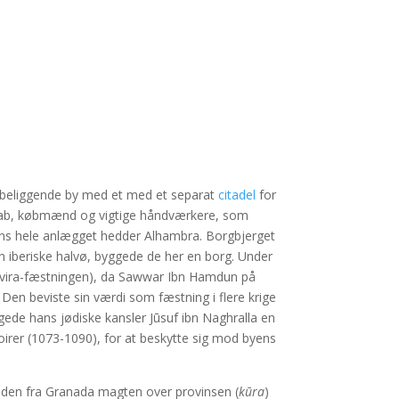
 beliggende by med et med et separat
citadel
for
skab, købmænd og vigtige håndværkere, som
ens hele anlægget hedder Alhambra. Borgbjerget
en iberiske halvø, byggede de her en borg. Under
 (Elvira-fæstningen), da Sawwar Ibn Hamdun på
 Den beviste sin værdi som fæstning i flere krige
de hans jødiske kansler Jūsuf ibn Naghralla en
oirer (1073-1090), for at beskytte sig mod byens
iden fra Granada magten over provinsen (
kūra
)