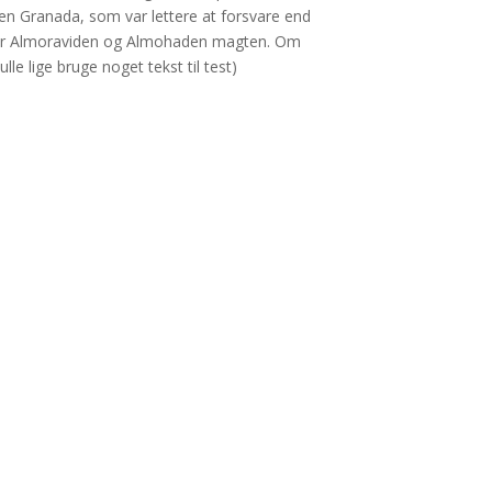
en Granada, som var lettere at forsvare end
stier Almoraviden og Almohaden magten. Om
le lige bruge noget tekst til test)