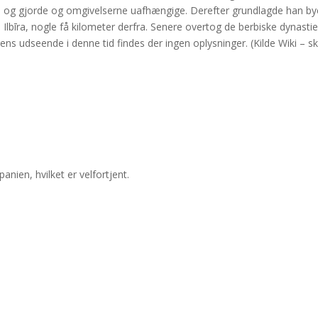
ra og gjorde og omgivelserne uafhængige. Derefter grundlagde han by
 Ilbīra, nogle få kilometer derfra. Senere overtog de berbiske dyna
ens udseende i denne tid findes der ingen oplysninger. (Kilde Wiki – skul
ien, hvilket er velfortjent.