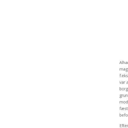
Alha
magt
f.ek
var 
borg
grun
mod 
fæst
befo
Efte