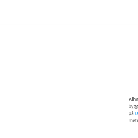
Alh
bygg
på
U
mete