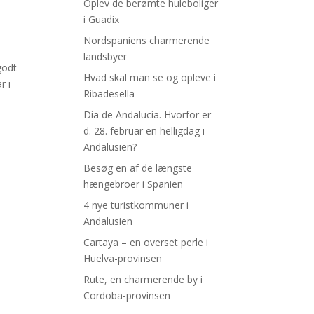
Oplev de berømte huleboliger
i Guadix
Nordspaniens charmerende
landsbyer
godt
Hvad skal man se og opleve i
r i
Ribadesella
Dia de Andalucía. Hvorfor er
d. 28. februar en helligdag i
Andalusien?
Besøg en af de længste
hængebroer i Spanien
4 nye turistkommuner i
Andalusien
Cartaya – en overset perle i
Huelva-provinsen
Rute, en charmerende by i
Cordoba-provinsen